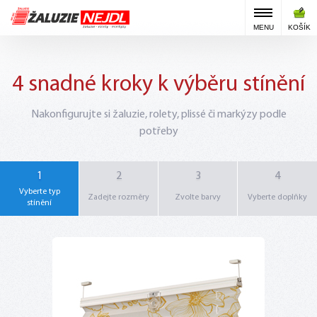
MENU
KOŠÍK
4 snadné kroky k výběru stínění
Nakonfigurujte si žaluzie, rolety, plissé či markýzy podle
potřeby
1
2
3
4
Vyberte typ
Zadejte rozměry
Zvolte barvy
Vyberte doplňky
stínění